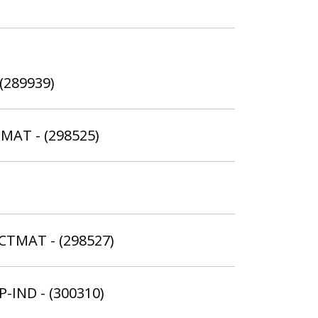
 (289939)
TMAT - (298525)
SCTMAT - (298527)
P-IND - (300310)