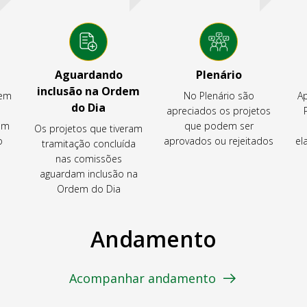
Aguardando
Plenário
inclusão na Ordem
tem
No Plenário são
Ap
do Dia
apreciados os projetos
em
que podem ser
Os projetos que tiveram
o
aprovados ou rejeitados
el
tramitação concluída
nas comissões
aguardam inclusão na
Ordem do Dia
Andamento
Acompanhar andamento