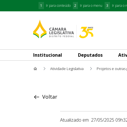
1
Ir para conteúdo
2
Ir para o menu
3
Ir para o 
Institucional
Deputados
Ati
Atividade Legislativa
Projetos e outras
Proposição
Voltar
Atualizado em
27/05/2025 09h3