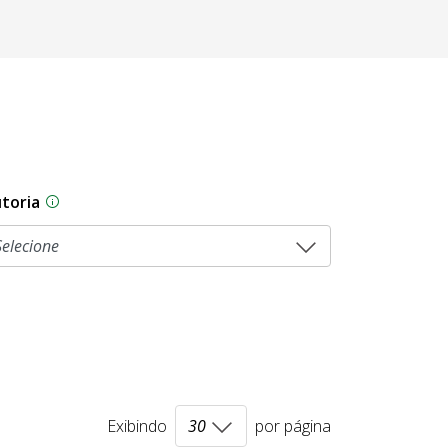
toria
As proposições legislativas na CLDF podem ser origi
Exibindo
por página