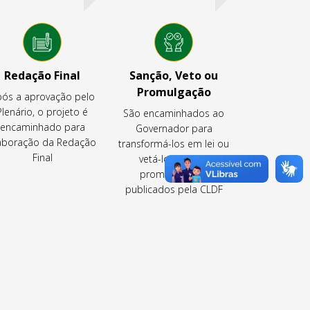
Redação Final
Sanção, Veto ou
Promulgação
ós a aprovação pelo
Plenário, o projeto é
São encaminhados ao
encaminhado para
Governador para
aboração da Redação
transformá-los em lei ou
Final
vetá-los ou são
promulgados e
publicados pela CLDF