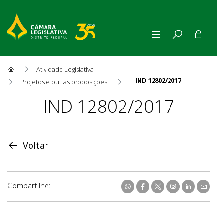
Atividade Legislativa
IND 12802/2017
Projetos e outras proposições
Proposição
IND 12802/2017
Voltar
Compartilhe: