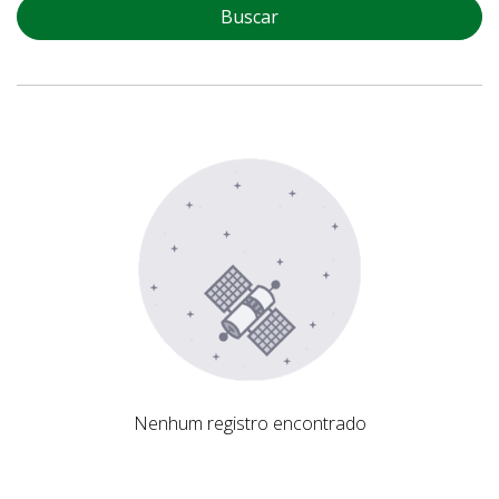
Buscar
Nenhum registro encontrado
Nenhum registro encontrado