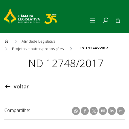
Atividade Legislativa
IND 12748/2017
Projetos e outras proposições
Proposição
IND 12748/2017
Voltar
Compartilhe: