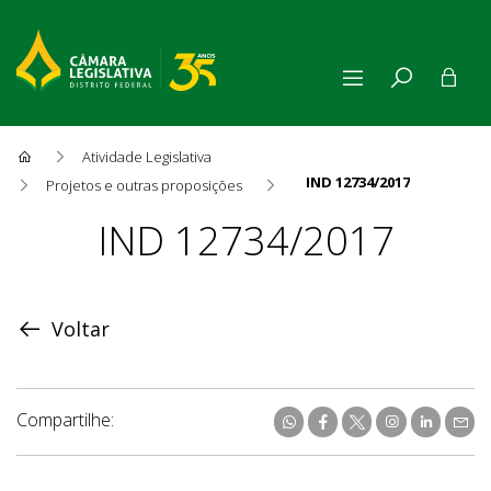
Atividade Legislativa
IND 12734/2017
Projetos e outras proposições
Proposição
IND 12734/2017
Voltar
Compartilhe: