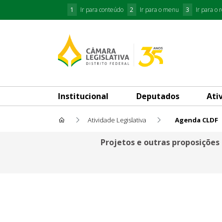
1
Ir para conteúdo
2
Ir para o menu
3
Ir para o 
Institucional
Deputados
Ati
Atividade Legislativa
Agenda CLDF
Agenda CLDF
Projetos e outras proposições