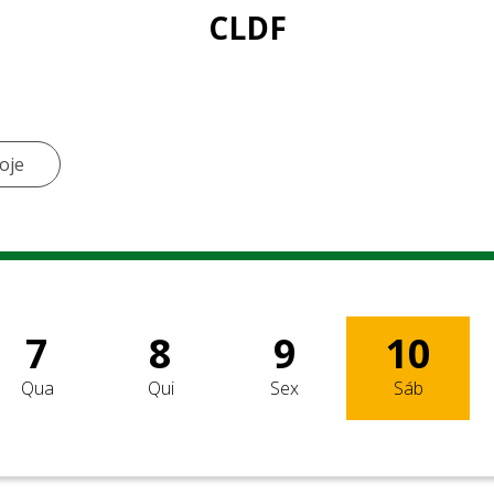
CLDF
oje
7
8
9
10
Qua
Qui
Sex
Sáb