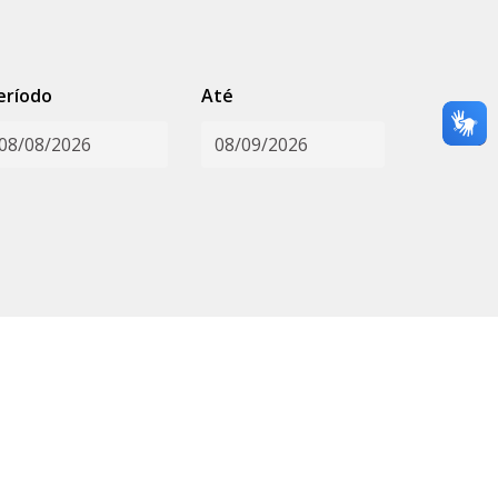
eríodo
Até