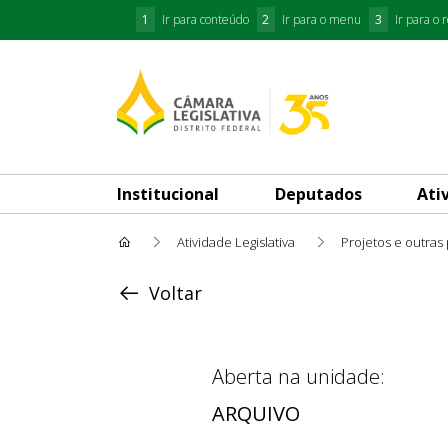
1
Ir para conteúdo
2
Ir para o menu
3
Ir para o 
Institucional
Deputados
Ati
Atividade Legislativa
Projetos e outras
Acompanhar Andamento
Voltar
Aberta na unidade:
ARQUIVO