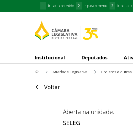
1
Ir para conteúdo
2
Ir para o menu
3
Ir para o 
Institucional
Deputados
Ati
Atividade Legislativa
Projetos e outras
Acompanhar Andamento
Voltar
Aberta na unidade:
SELEG