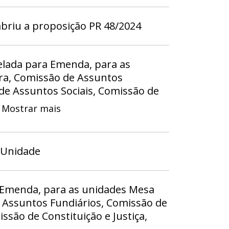
briu a proposição PR 48/2024
elada para Emenda, para as
ra, Comissão de Assuntos
de Assuntos Sociais, Comissão de
a, Comissão de Defesa do
Mostrar mais
 de Defesa dos Direitos Humanos
 Participativa, Comissão de
ômico Sustentável Ciência
 Unidade
ente e Turismo, Comissão de
 Finanças, Comissão de Educação
ssão de Fiscalização Governança
a Emenda, para as unidades Mesa
role, Comissão de Segurança,
 Assuntos Fundiários, Comissão de
te e Mobilidade Urbana, Gabinete
ssão de Constituição e Justiça,
nete da Terceira Secretaria,