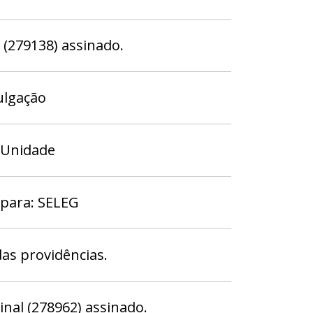
279138) assinado.
ulgação
 Unidade
 para: SELEG
das providências.
nal (278962) assinado.