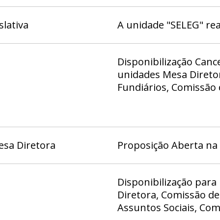
slativa
A unidade "SELEG" rea
Disponibilização Canc
unidades Mesa Direto
Fundiários, Comissão 
Constituição e Justiç
Consumidor, Comissão
Cidadania e Legislação
Desenvolvimento Econ
esa Diretora
Proposição Aberta na
Tecnologia Meio Ambi
Economia Orçamento e
Saúde e Cultura, Comi
Disponibilização par
Transparência e Cont
Diretora, Comissão de
Comissão de Transpor
Assuntos Sociais, Comi
da Mesa Diretora, Gabi