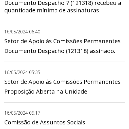
Gab 04, Gabinete do Deputado Max Maciel -
Documento Despacho 7 (121318) recebeu a
Gab 02, Gabinete do Deputado Pastor
quantidade mínima de assinaturas
Daniel de Castro - Gab 07, Gabinete da
Deputada Paula Belmonte - Gab 22,
Gabinete do Deputado Pepa - Gab 12,
16/05/2024 06:40
Gabinete do Deputado Ricardo Vale - Gab
Setor de Apoio às Comissões Permanentes
13, Gabinete do Deputado Rogério Morro da
Documento Despacho (121318) assinado.
Cruz - Gab 05, Gabinete do Deputado
Thiago Manzoni - Gab 08, Gabinete do
Deputado Wellington Luiz - Gab 17. Prazo:
16/05/2024 05:35
1º dia 17/05/2024 - 00:00 a útimo dia
Setor de Apoio às Comissões Permanentes
03/06/2024 - 23:59
Proposição Aberta na Unidade
16/05/2024 05:17
Comissão de Assuntos Sociais