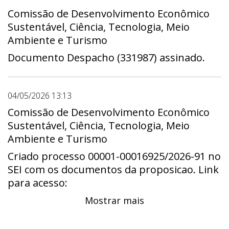
Comissão de Desenvolvimento Econômico
Sustentável, Ciência, Tecnologia, Meio
Ambiente e Turismo
Documento Despacho (331987) assinado.
04/05/2026 13:13
Comissão de Desenvolvimento Econômico
Sustentável, Ciência, Tecnologia, Meio
Ambiente e Turismo
Criado processo 00001-00016925/2026-91 no
SEI com os documentos da proposicao. Link
para acesso:
https://sei.cl.df.gov.br/sei/controlador.php?
Mostrar mais
acao=procedimento_trabalhar&id_procedime