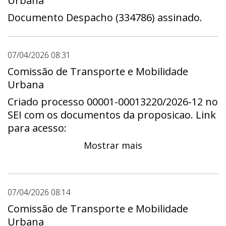
Urbana
Documento Despacho (334786) assinado.
07/04/2026 08:31
Comissão de Transporte e Mobilidade
Urbana
Criado processo 00001-00013220/2026-12 no
SEI com os documentos da proposicao. Link
para acesso:
https://sei.cl.df.gov.br/sei/controlador.php?
Mostrar mais
acao=procedimento_trabalhar&id_procedime
07/04/2026 08:14
Comissão de Transporte e Mobilidade
Urbana