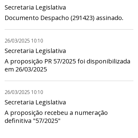
Gabinete do Deputado Ricardo Vale - Gab
Secretaria Legislativa
13, Gabinete do Deputado Rogério Morro da
Documento Despacho (291423) assinado.
Cruz - Gab 05, Gabinete do Deputado
Thiago Manzoni - Gab 08, Gabinete do
Deputado Wellington Luiz - Gab 17. Prazo:
26/03/2025 10:10
1º dia 31/03/2025 - 00:00 a útimo dia
Secretaria Legislativa
04/04/2025 - 23:59
A proposição PR 57/2025 foi disponibilizada
em 26/03/2025
26/03/2025 10:10
Secretaria Legislativa
A proposição recebeu a numeração
definitiva "57/2025"