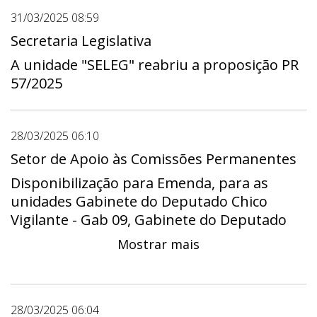
31/03/2025 08:59
Secretaria Legislativa
A unidade "SELEG" reabriu a proposição PR
57/2025
28/03/2025 06:10
Setor de Apoio às Comissões Permanentes
Disponibilização para Emenda, para as
unidades Gabinete do Deputado Chico
Vigilante - Gab 09, Gabinete do Deputado
Daniel Donizet - Gab 15, Gabinete do
Mostrar mais
Deputado Eduardo Pedrosa - Gab 20,
Gabinete do Deputado Fábio Félix - Gab 24,
Gabinete do Deputado Hermeto - Gab 11,
Gabinete do Deputado Iolando - Gab 21,
28/03/2025 06:04