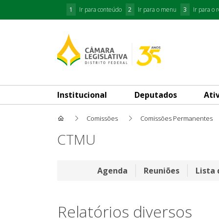
1
Ir para conteúdo
2
Ir para o menu
3
Ir para o 
Institucional
Deputados
Ati
Comissões
Comissões Permanentes
Relatórios diversos
CTMU
Agenda
Reuniões
Lista
Relatórios diversos