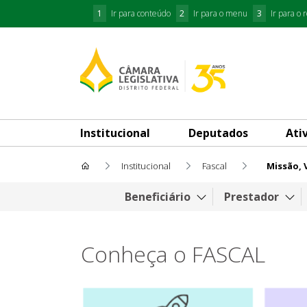
1
Ir para conteúdo
2
Ir para o menu
3
Ir para o 
Institucional
Deputados
Ati
Institucional
Fascal
Missão, 
Missão, Visão e Valores
Beneficiário
Prestador
Conheça o FASCAL