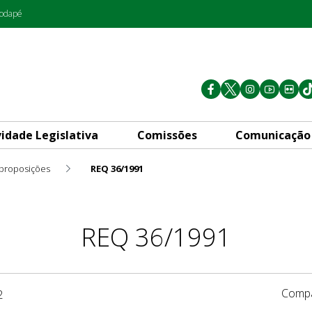
rodapé
vidade Legislativa
Comissões
Comunicação
 proposições
REQ 36/1991
REQ 36/1991
Compa
2