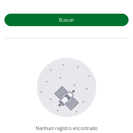
Buscar
Nenhum registro encontrado
Nenhum registro encontrado