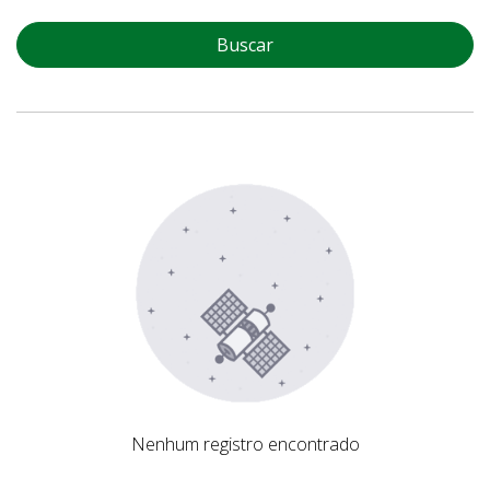
Buscar
Nenhum registro encontrado
Nenhum registro encontrado