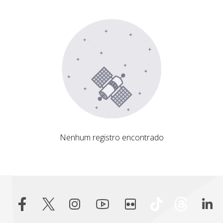
Nenhum registro encontrado
Nenhum registro encontrado