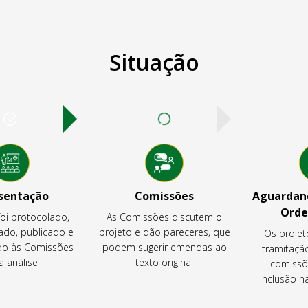
Situação
sentação
Comissões
Aguardand
Orde
foi protocolado,
As Comissões discutem o
ado, publicado e
projeto e dão pareceres, que
Os projet
o às Comissões
podem sugerir emendas ao
tramitaçã
a análise
texto original
comissõ
inclusão 