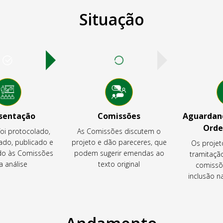
Situação
sentação
Comissões
Aguardand
Orde
foi protocolado,
As Comissões discutem o
ado, publicado e
projeto e dão pareceres, que
Os projet
o às Comissões
podem sugerir emendas ao
tramitaçã
a análise
texto original
comissõ
inclusão 