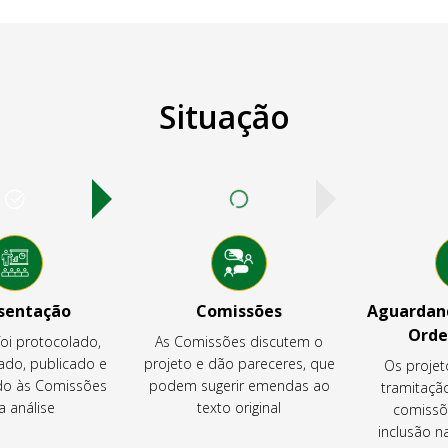
Situação
sentação
Comissões
Aguardand
Orde
foi protocolado,
As Comissões discutem o
ado, publicado e
projeto e dão pareceres, que
Os projet
o às Comissões
podem sugerir emendas ao
tramitaçã
a análise
texto original
comissõ
inclusão 