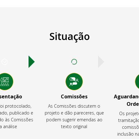
Situação
sentação
Comissões
Aguardand
Orde
foi protocolado,
As Comissões discutem o
ado, publicado e
projeto e dão pareceres, que
Os projet
o às Comissões
podem sugerir emendas ao
tramitaçã
a análise
texto original
comissõ
inclusão 