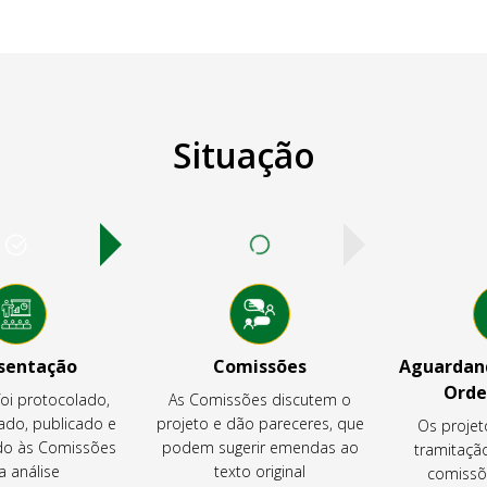
Situação
sentação
Comissões
Aguardand
Orde
foi protocolado,
As Comissões discutem o
ado, publicado e
projeto e dão pareceres, que
Os projet
o às Comissões
podem sugerir emendas ao
tramitaçã
a análise
texto original
comissõ