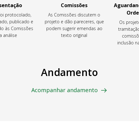
sentação
Comissões
Aguardand
Orde
foi protocolado,
As Comissões discutem o
ado, publicado e
projeto e dão pareceres, que
Os projet
o às Comissões
podem sugerir emendas ao
tramitaçã
a análise
texto original
comissõ
inclusão 
Andamento
Acompanhar andamento