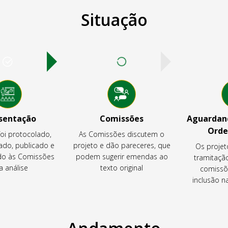
Situação
sentação
Comissões
Aguardand
Orde
foi protocolado,
As Comissões discutem o
ado, publicado e
projeto e dão pareceres, que
Os projet
o às Comissões
podem sugerir emendas ao
tramitaçã
a análise
texto original
comissõ
inclusão 