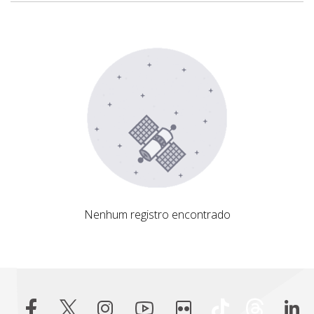
Nenhum registro encontrado
Nenhum registro encontrado