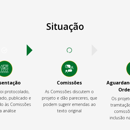
Situação
sentação
Comissões
Aguardand
Orde
foi protocolado,
As Comissões discutem o
ado, publicado e
projeto e dão pareceres, que
Os projet
o às Comissões
podem sugerir emendas ao
tramitaçã
a análise
texto original
comissõ
inclusão 