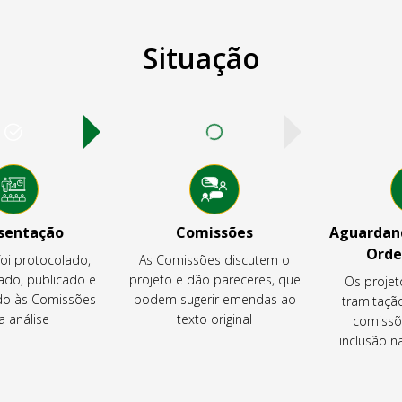
Situação
sentação
Comissões
Aguardand
Orde
foi protocolado,
As Comissões discutem o
ado, publicado e
projeto e dão pareceres, que
Os projet
o às Comissões
podem sugerir emendas ao
tramitaçã
a análise
texto original
comissõ
inclusão 