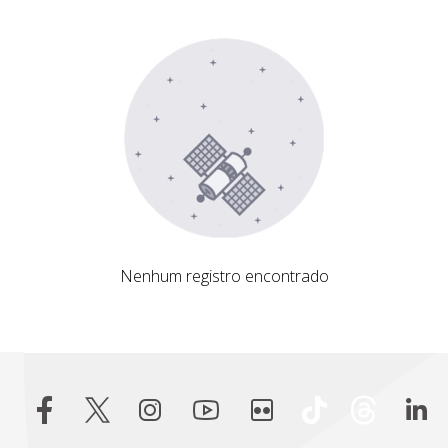
Nenhum registro encontrado
Nenhum registro encontrado