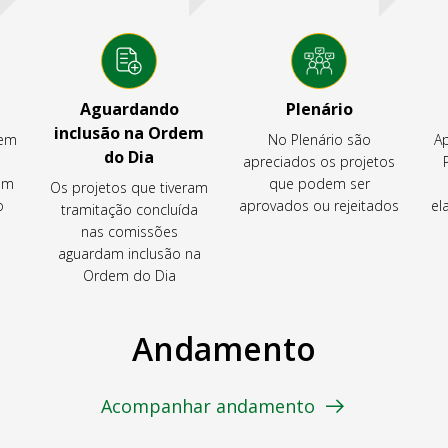
Aguardando
Plenário
inclusão na Ordem
tem
No Plenário são
Ap
do Dia
apreciados os projetos
em
que podem ser
Os projetos que tiveram
o
aprovados ou rejeitados
el
tramitação concluída
nas comissões
aguardam inclusão na
Ordem do Dia
Andamento
Acompanhar andamento