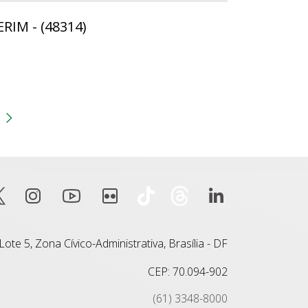
ERIM - (48314)
gina
 anterior
Próxima página
ote 5, Zona Cívico-Administrativa, Brasília - DF
CEP: 70.094-902
(61) 3348-8000