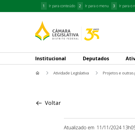
1
Ir para conteúdo
2
Ir para o menu
3
Ir para o 
Institucional
Deputados
Ati
Atividade Legislativa
Projetos e outras
Proposição
Voltar
Atualizado em
11/11/2024 13h0