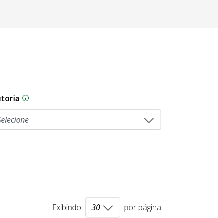
toria
As proposições legislativas na CLDF podem ser origi
Exibindo
por página