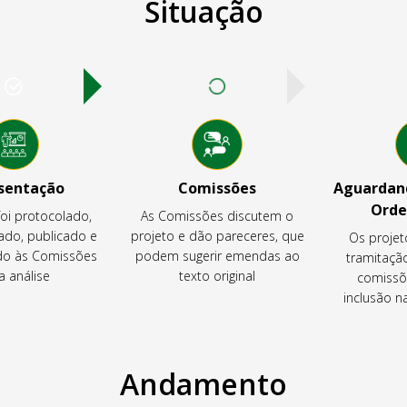
Situação
sentação
Comissões
Aguardand
Orde
foi protocolado,
As Comissões discutem o
ado, publicado e
projeto e dão pareceres, que
Os projet
o às Comissões
podem sugerir emendas ao
tramitaçã
a análise
texto original
comissõ
inclusão 
Andamento