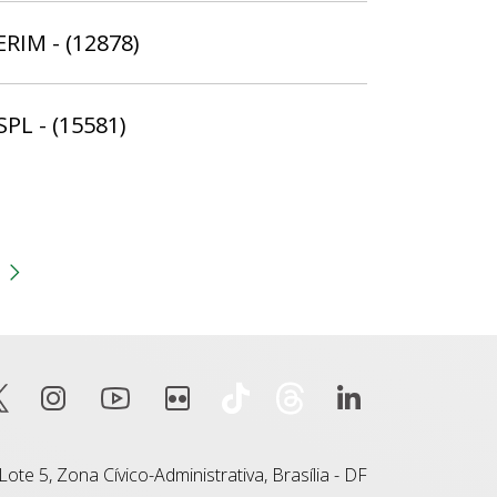
ERIM - (12878)
SPL - (15581)
gina
 anterior
Próxima página
ote 5, Zona Cívico-Administrativa, Brasília - DF