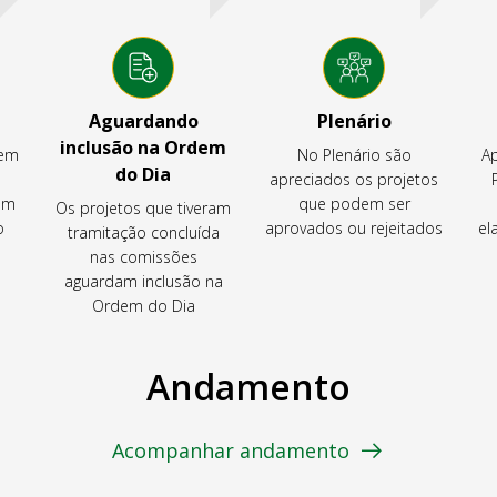
Aguardando
Plenário
inclusão na Ordem
tem
No Plenário são
Ap
do Dia
apreciados os projetos
em
que podem ser
Os projetos que tiveram
o
aprovados ou rejeitados
el
tramitação concluída
nas comissões
aguardam inclusão na
Ordem do Dia
Andamento
Acompanhar andamento