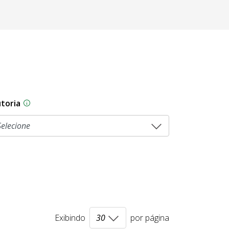
toria
As proposições legislativas na CLDF podem ser origi
Exibindo
por página