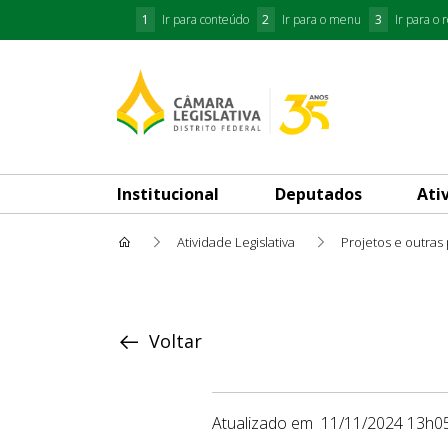
1
Ir para conteúdo
2
Ir para o menu
3
Ir para o 
Institucional
Deputados
Ati
Atividade Legislativa
Projetos e outras
Proposição
Voltar
Atualizado em
11/11/2024 13h0