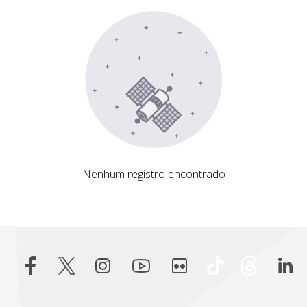
Nenhum registro encontrado
Nenhum registro encontrado