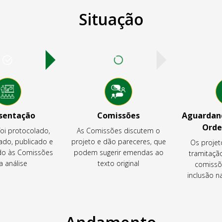
Situação
sentação
Comissões
Aguardand
Orde
foi protocolado,
As Comissões discutem o
ado, publicado e
projeto e dão pareceres, que
Os projet
o às Comissões
podem sugerir emendas ao
tramitaçã
a análise
texto original
comissõ
inclusão 