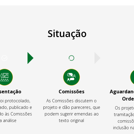
Situação
sentação
Comissões
Aguardand
Orde
foi protocolado,
As Comissões discutem o
ado, publicado e
projeto e dão pareceres, que
Os projet
o às Comissões
podem sugerir emendas ao
tramitaçã
a análise
texto original
comissõ
inclusão 