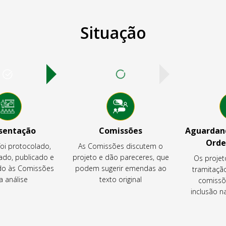
Situação
sentação
Comissões
Aguardand
Orde
foi protocolado,
As Comissões discutem o
ado, publicado e
projeto e dão pareceres, que
Os projet
o às Comissões
podem sugerir emendas ao
tramitaçã
a análise
texto original
comissõ
inclusão 