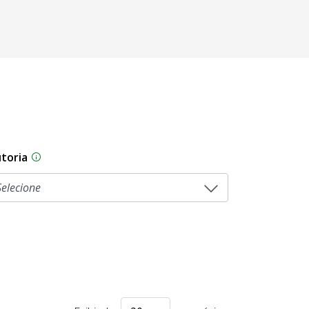
toria
As proposições legislativas na CLDF podem ser origi