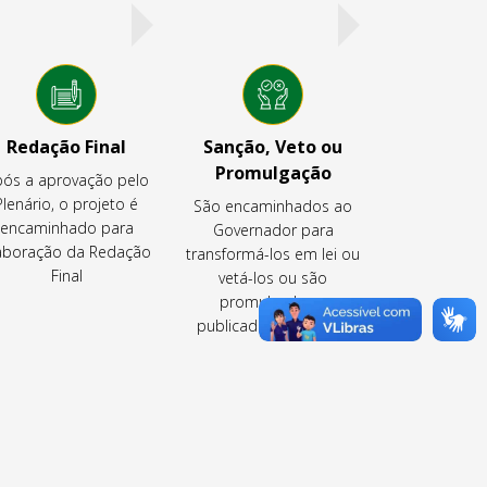
Redação Final
Sanção, Veto ou
Promulgação
ós a aprovação pelo
Plenário, o projeto é
São encaminhados ao
encaminhado para
Governador para
aboração da Redação
transformá-los em lei ou
Final
vetá-los ou são
promulgados e
publicados pela CLDF