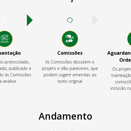
sentação
Comissões
Aguardand
Orde
foi protocolado,
As Comissões discutem o
ado, publicado e
projeto e dão pareceres, que
Os projet
o às Comissões
podem sugerir emendas ao
tramitaçã
a análise
texto original
comissõ
inclusão 
Andamento