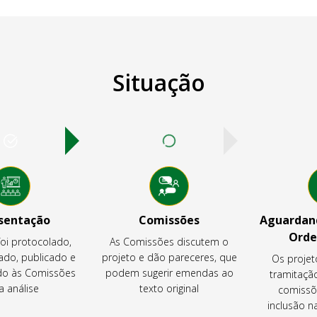
Situação
sentação
Comissões
Aguardand
Orde
foi protocolado,
As Comissões discutem o
ado, publicado e
projeto e dão pareceres, que
Os projet
o às Comissões
podem sugerir emendas ao
tramitaçã
a análise
texto original
comissõ
inclusão 