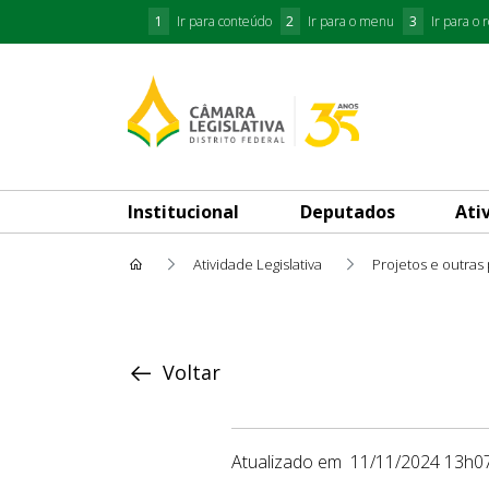
1
Ir para conteúdo
2
Ir para o menu
3
Ir para o 
Institucional
Deputados
Ati
Atividade Legislativa
Projetos e outras
Proposição
Voltar
Atualizado em
11/11/2024 13h0