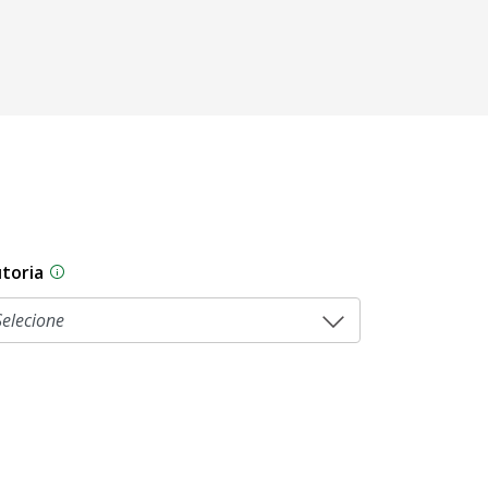
toria
As proposições legislativas na CLDF podem ser origi