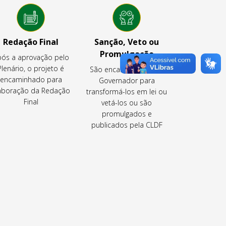
Redação Final
Sanção, Veto ou
Promulgação
ós a aprovação pelo
Plenário, o projeto é
São encaminhados ao
encaminhado para
Governador para
aboração da Redação
transformá-los em lei ou
Final
vetá-los ou são
promulgados e
publicados pela CLDF