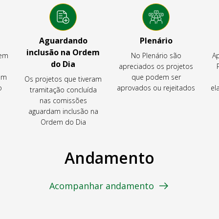
Aguardando
Plenário
inclusão na Ordem
tem
No Plenário são
Ap
do Dia
apreciados os projetos
em
que podem ser
Os projetos que tiveram
o
aprovados ou rejeitados
el
tramitação concluída
nas comissões
aguardam inclusão na
Ordem do Dia
Andamento
Acompanhar andamento