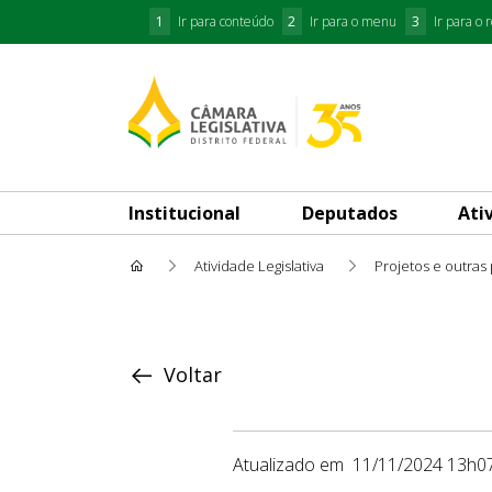
1
Ir para conteúdo
2
Ir para o menu
3
Ir para o 
Institucional
Deputados
Ati
Atividade Legislativa
Projetos e outras
Proposição
Voltar
Atualizado em
11/11/2024 13h0