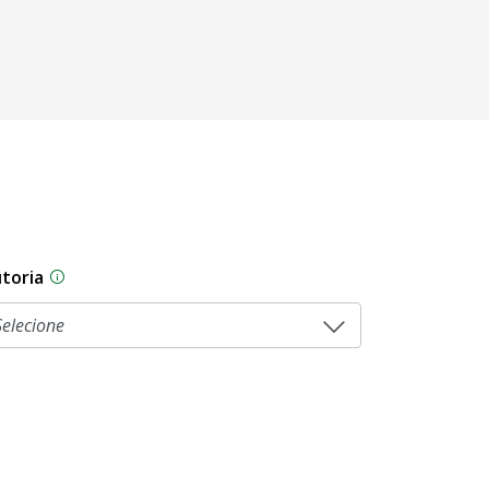
toria
As proposições legislativas na CLDF podem ser origi