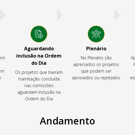
Aguardando
Plenário
inclusão na Ordem
tem
No Plenário são
Ap
do Dia
apreciados os projetos
em
que podem ser
Os projetos que tiveram
o
aprovados ou rejeitados
el
tramitação concluída
nas comissões
aguardam inclusão na
Ordem do Dia
Andamento