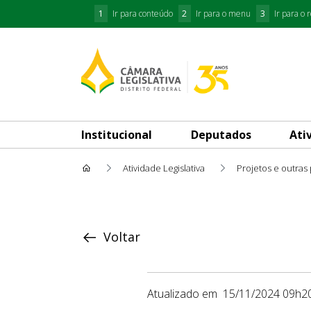
1
Ir para conteúdo
2
Ir para o menu
3
Ir para o 
Institucional
Deputados
Ati
Atividade Legislativa
Projetos e outras
Proposição
Voltar
Atualizado em
15/11/2024 09h2