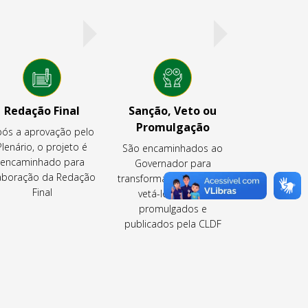
Redação Final
Sanção, Veto ou
Promulgação
ós a aprovação pelo
Plenário, o projeto é
São encaminhados ao
encaminhado para
Governador para
aboração da Redação
transformá-los em lei ou
Final
vetá-los ou são
promulgados e
publicados pela CLDF