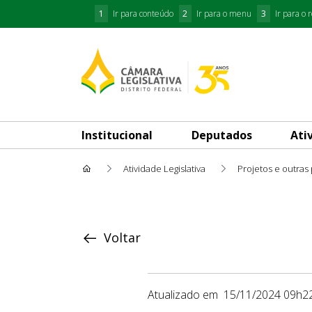
1
Ir para conteúdo
2
Ir para o menu
3
Ir para o 
Institucional
Deputados
Ati
Atividade Legislativa
Projetos e outras
Proposição
Voltar
Atualizado em
15/11/2024 09h2