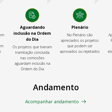
Aguardando
Plenário
inclusão na Ordem
tem
No Plenário são
Ap
do Dia
apreciados os projetos
em
que podem ser
Os projetos que tiveram
o
aprovados ou rejeitados
el
tramitação concluída
nas comissões
aguardam inclusão na
Ordem do Dia
Andamento
Acompanhar andamento