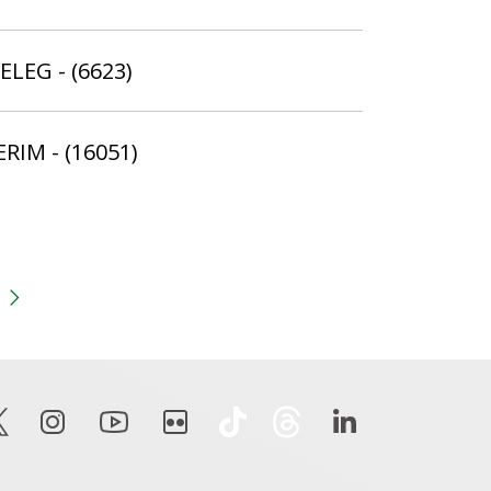
ELEG - (6623)
ERIM - (16051)
gina
 anterior
Próxima página