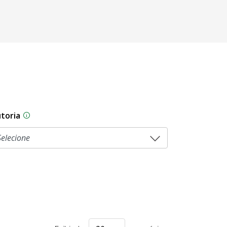
toria
As proposições legislativas na CLDF podem ser origi