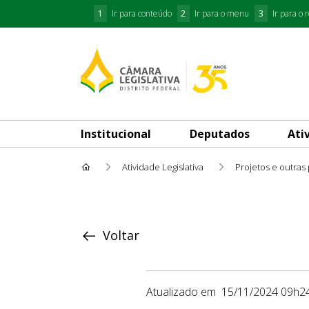
1
Ir para conteúdo
2
Ir para o menu
3
Ir para o 
Institucional
Deputados
Ati
Atividade Legislativa
Projetos e outras
Proposição
Voltar
Atualizado em
15/11/2024 09h2