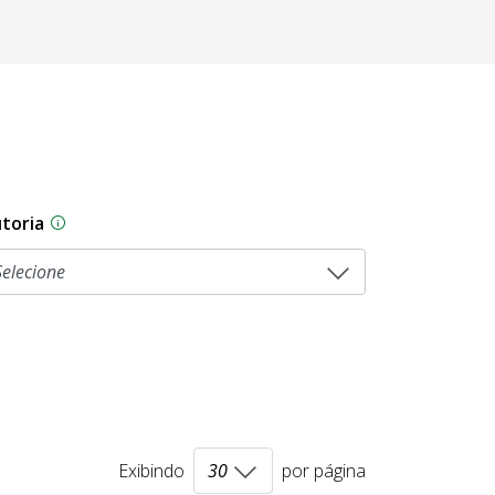
toria
As proposições legislativas na CLDF podem ser origi
Exibindo
por página