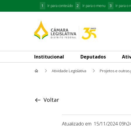
1
Ir para conteúdo
2
Ir para o menu
3
Ir para o 
Institucional
Deputados
Ati
Atividade Legislativa
Projetos e outras
Proposição
Voltar
Atualizado em
15/11/2024 09h2