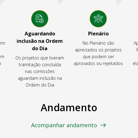
Aguardando
Plenário
inclusão na Ordem
tem
No Plenário são
Ap
do Dia
apreciados os projetos
em
que podem ser
Os projetos que tiveram
o
aprovados ou rejeitados
el
tramitação concluída
nas comissões
aguardam inclusão na
Ordem do Dia
Andamento
Acompanhar andamento