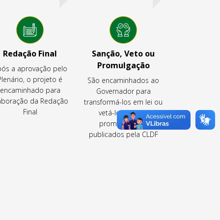
Redação Final
Sanção, Veto ou
Promulgação
ós a aprovação pelo
Plenário, o projeto é
São encaminhados ao
encaminhado para
Governador para
aboração da Redação
transformá-los em lei ou
Final
vetá-los ou são
promulgados e
publicados pela CLDF