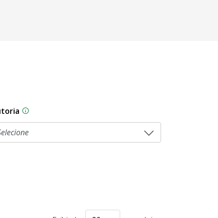
toria
As proposições legislativas na CLDF podem ser origi