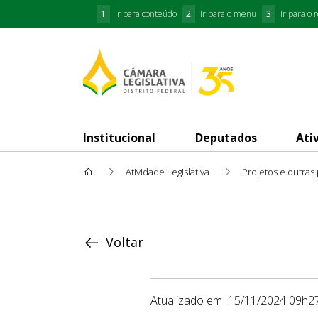
1
Ir para conteúdo
2
Ir para o menu
3
Ir para o 
Institucional
Deputados
Ati
Atividade Legislativa
Projetos e outras
Proposição
Voltar
Atualizado em
15/11/2024 09h2