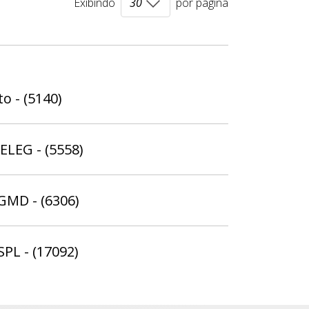
Exibindo
por página
o - (5140)
ELEG - (5558)
 GMD - (6306)
SPL - (17092)