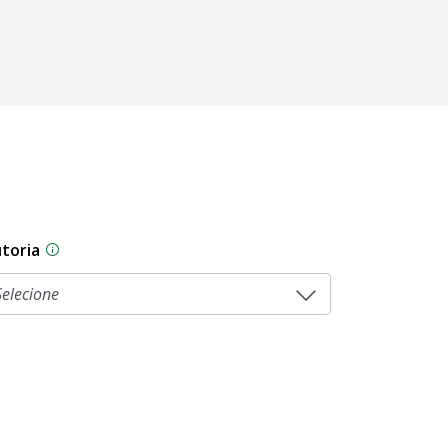
toria
As proposições legislativas na CLDF podem ser origi