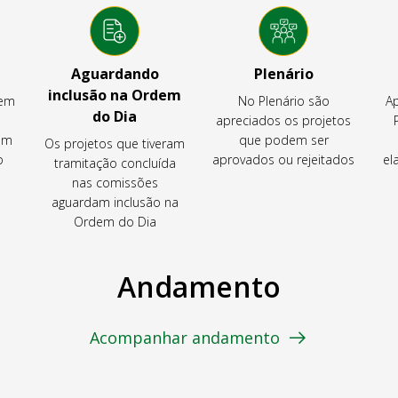
Aguardando
Plenário
inclusão na Ordem
tem
No Plenário são
Ap
do Dia
apreciados os projetos
em
que podem ser
Os projetos que tiveram
o
aprovados ou rejeitados
el
tramitação concluída
nas comissões
aguardam inclusão na
Ordem do Dia
Andamento
Acompanhar andamento