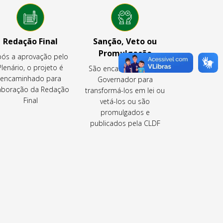
Redação Final
Sanção, Veto ou
Promulgação
ós a aprovação pelo
Plenário, o projeto é
São encaminhados ao
encaminhado para
Governador para
aboração da Redação
transformá-los em lei ou
Final
vetá-los ou são
promulgados e
publicados pela CLDF