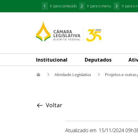
1
Ir para conteúdo
2
Ir para o menu
3
Ir para o 
Institucional
Deputados
Ati
Atividade Legislativa
Projetos e outras
Proposição
Voltar
Atualizado em
15/11/2024 09h3