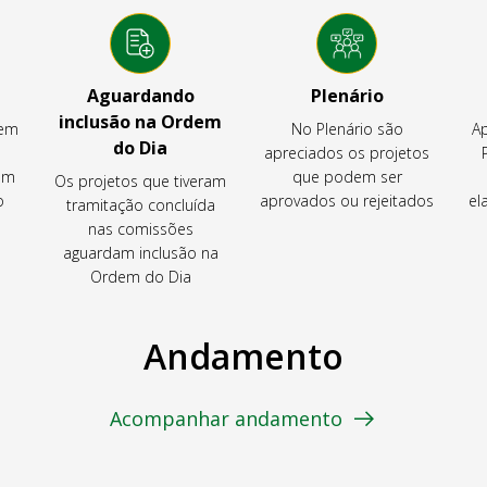
Aguardando
Plenário
inclusão na Ordem
tem
No Plenário são
Ap
do Dia
apreciados os projetos
em
que podem ser
Os projetos que tiveram
o
aprovados ou rejeitados
el
tramitação concluída
nas comissões
aguardam inclusão na
Ordem do Dia
Andamento
Acompanhar andamento