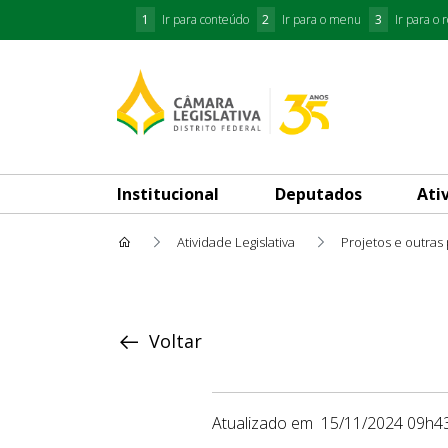
1
Ir para conteúdo
2
Ir para o menu
3
Ir para o 
Institucional
Deputados
Ati
Atividade Legislativa
Projetos e outras
Proposição
Voltar
Atualizado em
15/11/2024 09h4