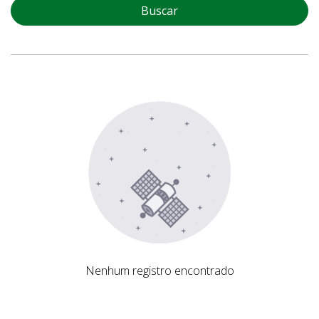
Buscar
Nenhum registro encontrado
Nenhum registro encontrado