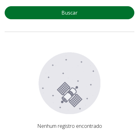
Buscar
Nenhum registro encontrado
Nenhum registro encontrado