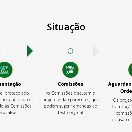
Situação
sentação
Comissões
Aguardand
Orde
foi protocolado,
As Comissões discutem o
ado, publicado e
projeto e dão pareceres, que
Os projet
o às Comissões
podem sugerir emendas ao
tramitaçã
a análise
texto original
comissõ
inclusão 