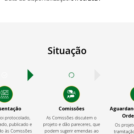
Situação
sentação
Comissões
Aguardand
Orde
foi protocolado,
As Comissões discutem o
ado, publicado e
projeto e dão pareceres, que
Os projet
o às Comissões
podem sugerir emendas ao
tramitaçã